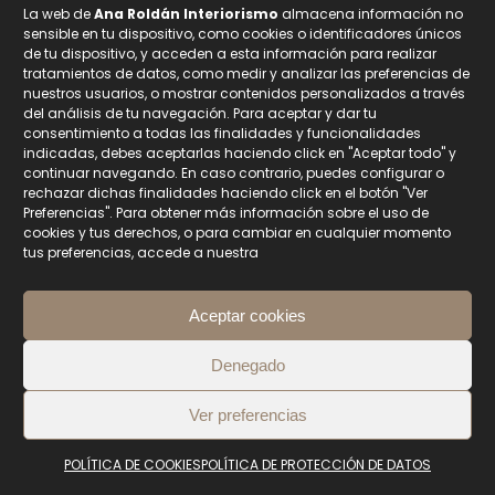
están indicados para proporcionar una
La web de
Ana Roldán Interiorismo
almacena información no
iluminación homogénea y sin sombras, de tal
sensible en tu dispositivo, como cookies o identificadores únicos
de tu dispositivo, y acceden a esta información para realizar
manera que faciliten el afeitado y el maquillaje.
tratamientos de datos, como medir y analizar las preferencias de
nuestros usuarios, o mostrar contenidos personalizados a través
del análisis de tu navegación. Para aceptar y dar tu
consentimiento a todas las finalidades y funcionalidades
indicadas, debes aceptarlas haciendo click en "Aceptar todo" y
continuar navegando. En caso contrario, puedes configurar o
rechazar dichas finalidades haciendo click en el botón "Ver
Preferencias". Para obtener más información sobre el uso de
cookies y tus derechos, o para cambiar en cualquier momento
tus preferencias, accede a nuestra
Aceptar cookies
Denegado
Ver preferencias
En el mobiliario y paneles
POLÍTICA DE COOKIES
POLÍTICA DE PROTECCIÓN DE DATOS