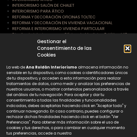
INTERIORISMO SALÓN DE CHALET
INTERIORISMO PARA ÁTICO
REFORMA Y DECORACIÓN OFICINAS TOLTEC
REFORMA Y DECORACIÓN EN VIVIENDA VACACIONAL
REFORMA E INTERIORISMO VIVIENDA PARTICULAR
Diseño de interiores para Clínica de Medicina Estética MIE
Gestionar el
Consentimiento de las
Suscríbete a nuestra Newsletter
Cookies
La web de
Ana Roldán Interiorismo
almacena información no
Nombre
sensible en tu dispositivo, como cookies o identificadores únicos
de tu dispositivo, y acceden a esta información para realizar
tratamientos de datos, como medir y analizar las preferencias de
nuestros usuarios, o mostrar contenidos personalizados a través
Email
del análisis de tu navegación. Para aceptar y dar tu
consentimiento a todas las finalidades y funcionalidades
indicadas, debes aceptarlas haciendo click en "Aceptar todo" y
continuar navegando. En caso contrario, puedes configurar o
Privacidad
rechazar dichas finalidades haciendo click en el botón "Ver
Preferencias". Para obtener más información sobre el uso de
Acepto la
Política de Protección de Datos.
cookies y tus derechos, o para cambiar en cualquier momento
Sus datos están seguros con nosotros.
tus preferencias, accede a nuestra