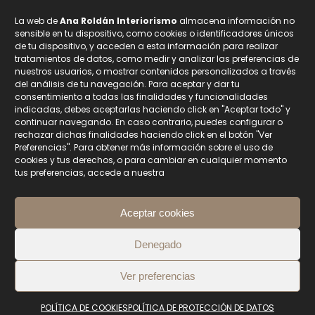
La web de
Ana Roldán Interiorismo
almacena información no
Nombre
sensible en tu dispositivo, como cookies o identificadores únicos
de tu dispositivo, y acceden a esta información para realizar
tratamientos de datos, como medir y analizar las preferencias de
nuestros usuarios, o mostrar contenidos personalizados a través
Email
del análisis de tu navegación. Para aceptar y dar tu
consentimiento a todas las finalidades y funcionalidades
indicadas, debes aceptarlas haciendo click en "Aceptar todo" y
continuar navegando. En caso contrario, puedes configurar o
Privacidad
rechazar dichas finalidades haciendo click en el botón "Ver
Acepto la
Política de Protección de Datos.
Preferencias". Para obtener más información sobre el uso de
cookies y tus derechos, o para cambiar en cualquier momento
Sus datos están seguros con nosotros.
tus preferencias, accede a nuestra
No soy un robot
Aceptar cookies
Suscribirse
Denegado
Ver preferencias
POLÍTICA DE COOKIES
POLÍTICA DE PROTECCIÓN DE DATOS