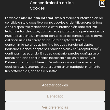
Consentimiento de las
Suscríbete a nuestra Newsletter
Cookies
La web de
Ana Roldán Interiorismo
almacena información no
Nombre
sensible en tu dispositivo, como cookies o identificadores únicos
de tu dispositivo, y acceden a esta información para realizar
tratamientos de datos, como medir y analizar las preferencias de
nuestros usuarios, o mostrar contenidos personalizados a través
Email
del análisis de tu navegación. Para aceptar y dar tu
consentimiento a todas las finalidades y funcionalidades
indicadas, debes aceptarlas haciendo click en "Aceptar todo" y
continuar navegando. En caso contrario, puedes configurar o
Privacidad
rechazar dichas finalidades haciendo click en el botón "Ver
Acepto la
Política de Protección de Datos.
Preferencias". Para obtener más información sobre el uso de
cookies y tus derechos, o para cambiar en cualquier momento
Sus datos están seguros con nosotros.
tus preferencias, accede a nuestra
No soy un robot
Aceptar cookies
Suscribirse
Denegado
Ver preferencias