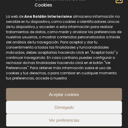
Suscríbete a nuestra Newsletter
Cookies
La web de
Ana Roldán Interiorismo
almacena información no
Nombre
sensible en tu dispositivo, como cookies o identificadores únicos
de tu dispositivo, y acceden a esta información para realizar
tratamientos de datos, como medir y analizar las preferencias de
nuestros usuarios, o mostrar contenidos personalizados a través
Email
del análisis de tu navegación. Para aceptar y dar tu
consentimiento a todas las finalidades y funcionalidades
indicadas, debes aceptarlas haciendo click en "Aceptar todo" y
continuar navegando. En caso contrario, puedes configurar o
Privacidad
rechazar dichas finalidades haciendo click en el botón "Ver
Preferencias". Para obtener más información sobre el uso de
Acepto la
Política de Protección de Datos.
cookies y tus derechos, o para cambiar en cualquier momento
Sus datos están seguros con nosotros.
tus preferencias, accede a nuestra
No soy un robot
Aceptar cookies
Suscribirse
Denegado
Ver preferencias