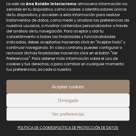
decorativos que aportan a nuestro hogar:
La web de
Ana Roldán Interiorismo
almacena información no
sensible en tu dispositivo, como cookies o identificadores únicos
Dan un toque verde a cualquier estancia
de tu dispositivo, y acceden a esta información para realizar
Son elegantes y muy versátiles
tratamientos de datos, como medir y analizar las preferencias de
nuestros usuarios, o mostrar contenidos personalizados a través
Ocupan poco espacio
del análisis de tu navegación. Para aceptar y dar tu
Dan vida a rincones sosos y demasiado
consentimiento a todas las finalidades y funcionalidades
vacíos
indicadas, debes aceptarlas haciendo click en "Aceptar todo" y
continuar navegando. En caso contrario, puedes configurar o
Tienen efecto aislante
rechazar dichas finalidades haciendo click en el botón "Ver
Preferencias". Para obtener más información sobre el uso de
Os mostramos alunos de nuestros trabajos en los que
cookies y tus derechos, o para cambiar en cualquier momento
tus preferencias, accede a nuestra
hemos incluído jardínes verticales.
Aceptar cookies
Denegado
Contacta con nosotros
Ver preferencias
Te ofrecemos soluciones personalizadas para la
POLÍTICA DE COOKIES
POLÍTICA DE PROTECCIÓN DE DATOS
decoración de tu hogar o negocio.